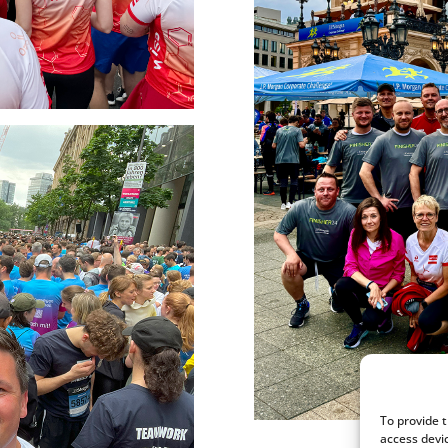
To provide 
access devi