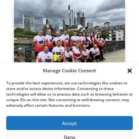
Manage Cookie Consent
To provide the best experiences, we use technologies like cookies to
store and/or access device information. Consenting to these
technologies will allow us to process data such as browsing behavior or
J.P. MORGAN LAUF IN
unique IDs on this site. Not consenting or withdrawing consent, may
adversely affect certain features and functions.
FRANKFURT 2024
Accept
Deny