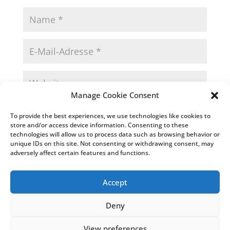
Manage Cookie Consent
Name, E-Mail-Adresse und Website in diesem
To provide the best experiences, we use technologies like cookies to
Browser für meinen nächsten Kommentar speichern.
store and/or access device information. Consenting to these
technologies will allow us to process data such as browsing behavior or
unique IDs on this site. Not consenting or withdrawing consent, may
adversely affect certain features and functions.
Accept
Deny
© Weiss Chemie + Technik GmbH & Co. KG
|
View preferences